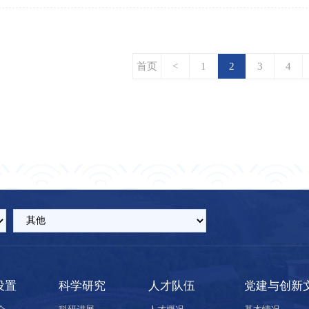
首页
<
1
2
3
4
设置
科学研究
人才队伍
党建与创新